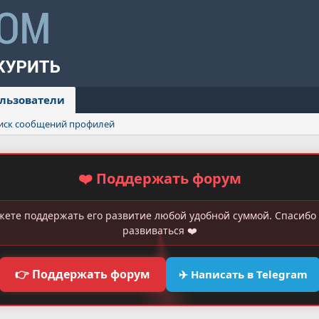
льзователи
иск сообщений профилей
❤️ Поддержать форум
жете поддержать его развитие любой удобной суммой. Спасибо 
развиваться ❤️
👉 Поддержать форум
✈️ Написать в Telegram