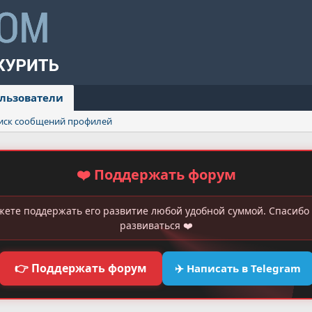
льзователи
иск сообщений профилей
❤️ Поддержать форум
жете поддержать его развитие любой удобной суммой. Спасибо 
развиваться ❤️
👉 Поддержать форум
✈️ Написать в Telegram