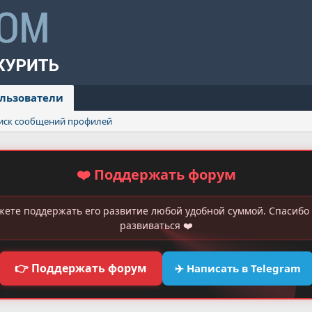
льзователи
иск сообщений профилей
❤️ Поддержать форум
жете поддержать его развитие любой удобной суммой. Спасибо 
развиваться ❤️
👉 Поддержать форум
✈️ Написать в Telegram