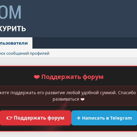
льзователи
иск сообщений профилей
❤️ Поддержать форум
жете поддержать его развитие любой удобной суммой. Спасибо 
развиваться ❤️
👉 Поддержать форум
✈️ Написать в Telegram